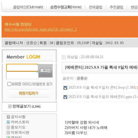
클럽메인(Club main)
순천수정교회
(Home)
전체클럽
추천클럽
랜덤
예수사랑 찬양단
http://sjtv.org/club/club_main.php?cb_id=emp1_2
클럽매니저 :
권종순
| 회원 :
| 클럽포인트 :
| 개설일 :
58
29,210P
2012. 03. 05
전체글보기
(2,104)
공지사항
커버스토리
중보기도
자유게시판
갤러리