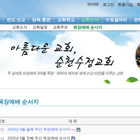
HOME
로그인
회원가입
역
전도.선교
양육.훈련
교회학교
교회소식
수정갤러리
은
교회소식
교회일정
교회주보
목장예배 순서지
목장예배 순서지
번호
제 목
2026년 8월 둘째 주간 목장예배 순서지
735
2026년 8월 첫째 주간 목장예배 순서지
734