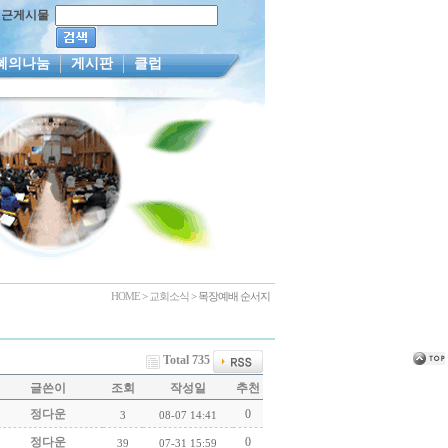
최근게시물
혜의나눔
게시판
클럽
HOME
>
교회소식
> 목장예배 순서지
Total 735
글쓴이
조회
작성일
추천
정다운
0
3
08-07 14:41
정다운
0
39
07-31 15:59