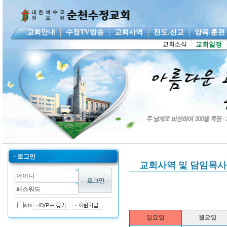
교회안내
수정TV방송
교회사역
전도.선교
양육.훈
교회소식
교회일정
•
로그인
교회사역 및 담임목사
일요일
월요일