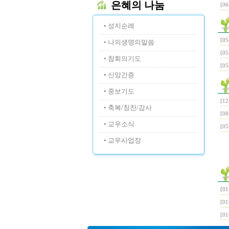
은혜의 나눔
[06
• 성지순례
[05
• 나의생명의말씀
[05
• 참회의기도
[05
• 신앙간증
• 중보기도
[12
• 축복/칭찬/감사
[08
• 교우소식
[05
• 교우사업장
[01
[01
[01