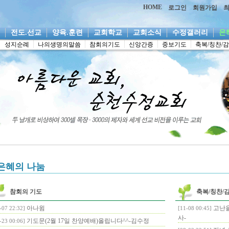
HOME
로그인
회원가입
역
전도.선교
양육.훈련
교회학교
교회소식
수정갤러리
은
성지순례
나의생명의말씀
참회의기도
신앙간증
중보기도
축복/칭찬/
은혜의 나눔
참회의 기도
축복/칭찬/
아나윔
고난을 
-07 22:32]
[11-08 00:45]
사-
기도문(2월 17일 찬양예배)올립니다^^-김수정
-23 00:06]