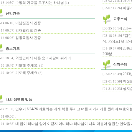
자녀 
[08-02 22:51]
수정의 가족을 도우시는 하나님
-18 14:50]
(1)
어떻게
[03-07 17:26]
신앙간증
교우소식
이남진집사 간증
-14 06:10]
233
[06-25 08:14]
김재필장로 간증
-14 06:07]
*김현
[03-18 08:19]
김창욱집사 간증
-14 06:06]
식: 3/25(토) 낮 
2016
중보기도
[01-19 07:00]
2:30분
외양간에서 나온 송아지같이 뛰리라.
-09 18:54]
성지순례
기도해 주세요.
-03 16:48]
(1)
기도해 주세요
-07 10:06]
(2)
201
[02-02 08:39]
이집트
[02-01 15:59]
성지
[01-31 10:23]
나의 생명의 말씀
민수기 6:24-26 여호와는 네게 복을 주시고 너를 지키시기를 원하며 여호와
-02 21:50]
.
-01 00:06]
내 집이 하나님 앞에 이같지 아니하냐 하나님이 나와 더불어 영원한 언약을
-01 10:55]