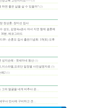
신앙교육 고민이시죠????
(3)
 하면 좋은 삶을 살 수 있을까?
(2)
목장 정상훈․장미선 집사
수 성도, 김영숙a권사 자녀 지연 형제 결혼예
12시 30분, 에코그라드
.01.09 - 손훈모 집사 출판기념회: 1/9(토) 오후
3년 성지순례 - 겟세마네 동산
(1)
,이스라엘,요르단 일정별 사진설명자료
(3)
순례2
(1)
는 그의 얼굴을 네게 비추사 은…
 세우사 만사에 구비하고 견…