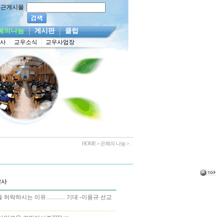
최근게시물
혜의나눔
게시판
클럽
감사
교우소식
교우사업장
HOME
>
은혜의 나눔
> .
감사
허락하시는 이유............. 기대 -이용규 선교