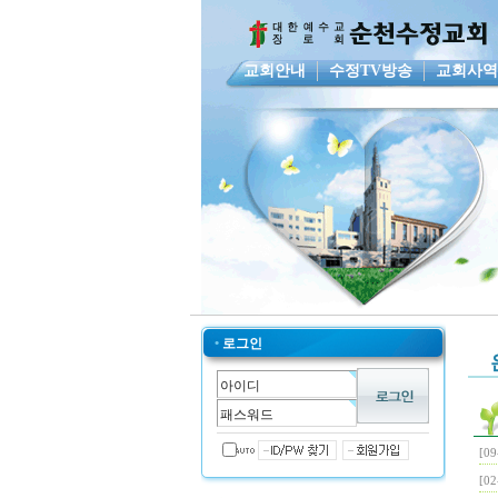
교회안내
수정TV방송
교회사
•
로그인
[09
[02