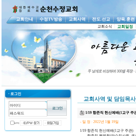
교회안내
수정TV방송
교회사역
전도.선교
양육.훈
교회소식
교회일정
•
로그인
교회사역 및 담임목사
1/19 항존직 헌신예배(1교구 주
- 일 정 : 2022년 1월 19일
1/19 항존직 헌신예배(1교구 주관)
항존직 월례회(안수집사회, 권