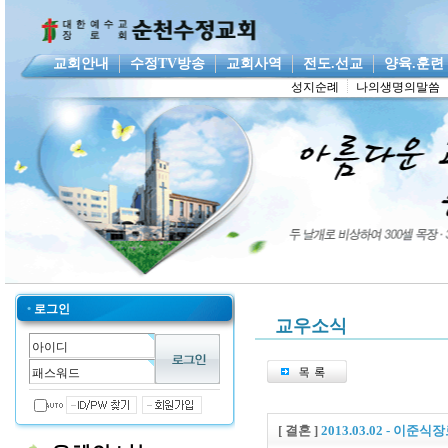
교회안내
수정TV방송
교회사역
전도.선교
양육.훈
성지순례
나의생명의말씀
•
로그인
교우소식
[ 결혼 ]
2013.03.02 - 