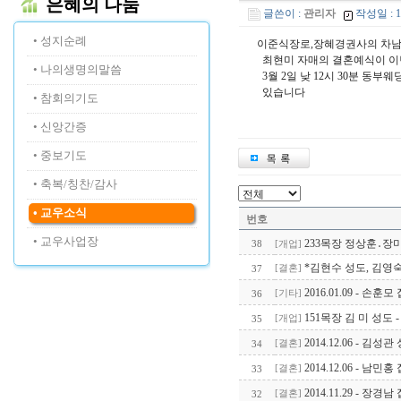
은혜의 나눔
글쓴이 :
관리자
작성일 : 13
• 성지순례
이준식장로,장혜경권사의 차남
최현미 자매의 결혼예식이 이
• 나의생명의말씀
3월 2일 낮 12시 30분 동
있습니다
• 참회의기도
• 신앙간증
• 중보기도
• 축복/칭찬/감사
• 교우소식
번호
• 교우사업장
233목장 정상훈․장
38
[개업]
*김현수 성도, 김영숙
37
[결혼]
2016.01.09 - 손훈
36
[기타]
151목장 김 미 성도
35
[개업]
2014.12.06 - 
34
[결혼]
2014.12.06 - 
33
[결혼]
2014.11.29 - 장
32
[결혼]